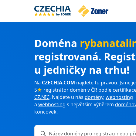
Doména
rybanatalir
registrovaná. Regis
u jedničky na trhu!
Na
CZECHIA.COM
najdete tu pravou. Jsme je
5
★
registrátor domén v ČR podle
certifikac
CZ.NIC
. Najdete u nás
domény
,
webhosting
a
webhosting
s největším výběrem
doménov
koncovek
.
Název domény k registraci nebo převodu