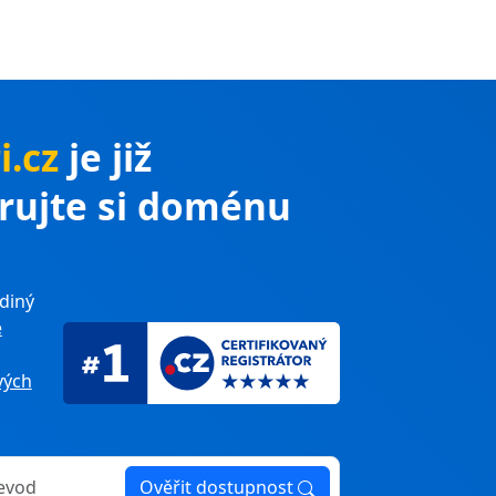
i.cz
je již
trujte si doménu
diný
e
ých
Ověřit dostupnost