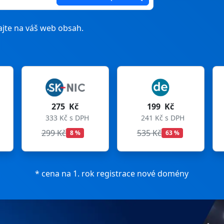
jte na váš web obsah.
č
199 Kč
199 Kč
 DPH
241 Kč s DPH
241 Kč s DPH
535 Kč
699 Kč
 %
63 %
72 %
* cena na 1. rok registrace nové domény