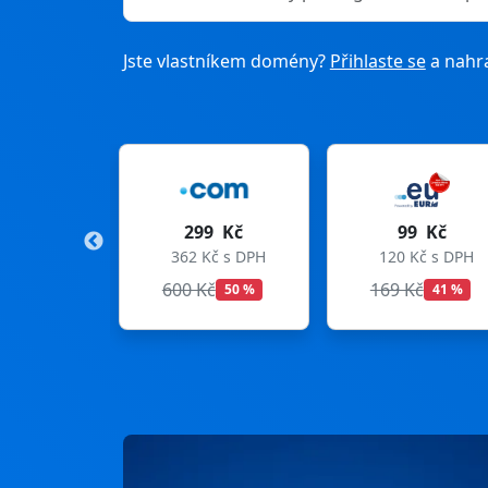
Jste vlastníkem domény?
Přihlaste se
a nahra
299 Kč
99 Kč
275 K
362 Kč s DPH
120 Kč s DPH
333 Kč s
600 Kč
169 Kč
299 Kč
50 %
41 %
8